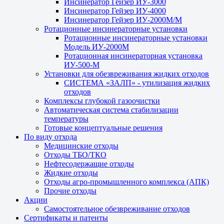
Инсинератор Гейзер ИУ-3000
Инсинератор Гейзер ИУ-4000
Инсинератор Гейзер ИУ-2000М/М
Ротационные инсинераторные установки
Ротационные инсинераторные установки
Модель ИУ-2000М
Ротационная инсинераторная установка
ИУ-500-М
Установки для обезвреживания жидких отходов
СИСТЕМА «ЗАЛП» - утилизация жидких
отходов
Комплексы глубокой газоочистки
Автоматическая система стабилизации
температуры
Готовые концептуальные решения
По виду отхода
Медицинские отходы
Отходы ТБО/ТКО
Нефтесодержащие отходы
Жидкие отходы
Отходы агро-промышленного комплекса (АПК)
Прочие отходы
Акции
Самостоятельное обезвреживание отходов
Сертификаты и патенты